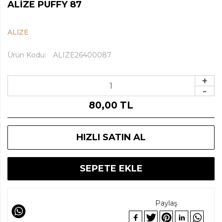
ALİZE PUFFY 87
ALİZE
Ürün Kodu:
ALIZE26400087
+
-
80
,
00 TL
HIZLI SATIN AL
SEPETE EKLE
Paylaş