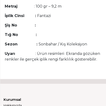
Metraj
: 100 gr – 9,2 m
İplik Cinsi :
Fantazi
Şiş No :
Tığ No :
Sezon :
Sonbahar / Kış Koleksiyon
Uyarı
: Ürün resimleri Ekranda gözüken
renkler ile gerçek iplik rengi farklılık gösterebilir.
Kurumsal
Hakkımızda