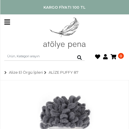
KARGO FİYATI 100 TL
ÜYE
GİRİŞİ
YENİ
ÜYE
OL
0
ANASAYFA
ALİZE
Alize El Örgü İpleri
ALİZE PUFFY 87
BLOG
İLETİŞİM