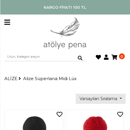
KARGO FİYATI 100 TL
ÜYE
GİRİŞİ
YENİ
ÜYE
OL
0
ANASAYFA
ALİZE
ALİZE
Alize Süperlana Midi Lüx
BLOG
Varsayılan Sıralama
İLETİŞİM